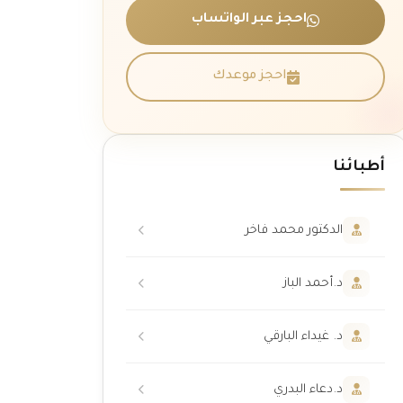
احجز عبر الواتساب
احجز موعدك
أطبائنا
الدكتور محمد فاخر
د.أحمد الباز
د. غيداء البارقي
د.دعاء البدري