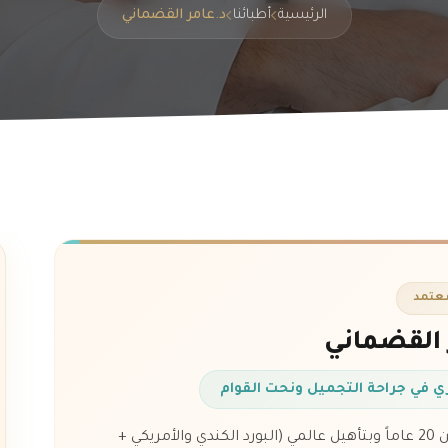
الرئيسية
أطبائنا
د.عامر القضماني
عتمد
 القضماني
 في جراحة التجميل ونحت القوام
خبرة أكثر من 20 عاماً وبتأهيل عالمي (البورد الكندي والأمريكي +