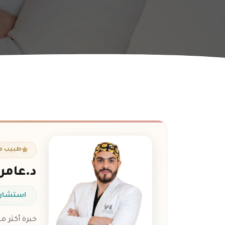
طبيب م
د.عامر
استشاري